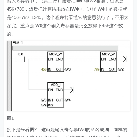
输入寄存器中，（第二行）接着把
IW0
和
IW2
相加，也就是
456+789，然后把计算结果放在
IW4
中。这样IW4中的数据就
是456+789=1245。这个程序能看懂它的意思就行了，不用太
深究。重点是
IW0
这个输入寄存器是怎么放得下456这个数
的。
图1
接下是来看
图2
，这就是输入寄存器
IW0
的命名规则，同样的
I